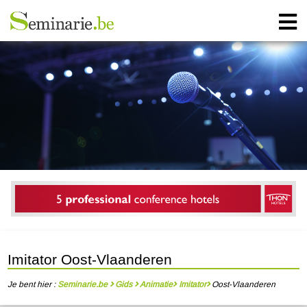
Imitator Oost-Vlaanderen
Je bent hier :
Seminarie.be
Gids
Animatie
Imitator
Oost-Vlaanderen