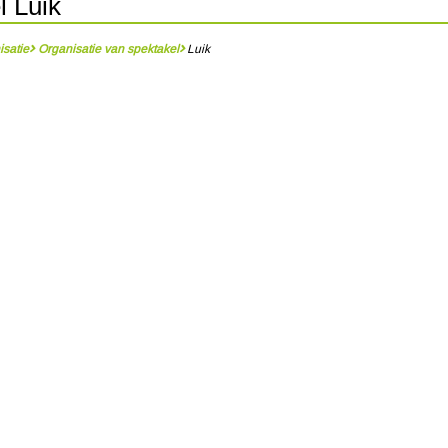
l Luik
isatie
Organisatie van spektakel
Luik