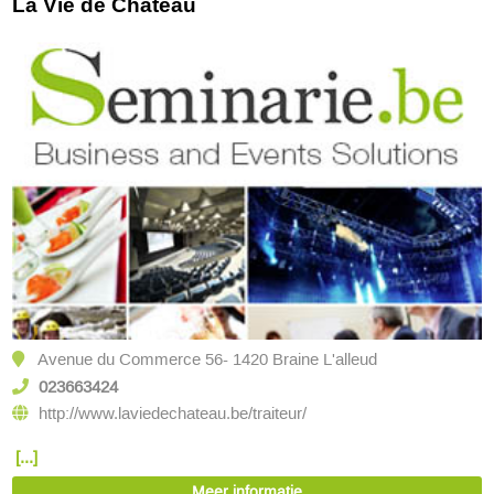
La Vie de Chateau
Avenue du Commerce 56- 1420 Braine L'alleud
023663424
http://www.laviedechateau.be/traiteur/
[...]
Meer informatie